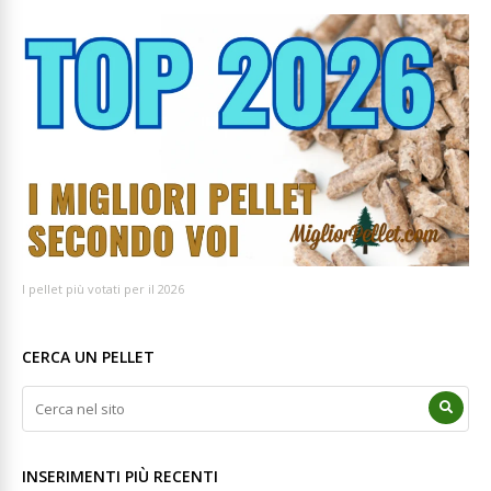
I pellet più votati per il 2026
CERCA UN PELLET
INSERIMENTI PIÙ RECENTI