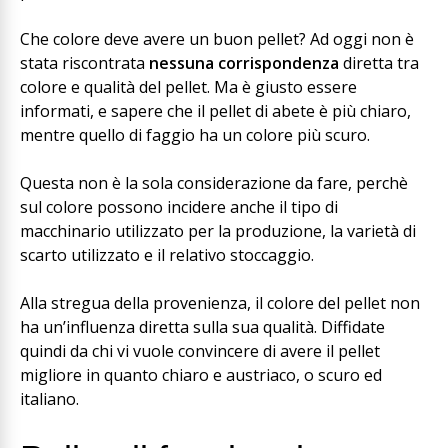
Che colore deve avere un buon pellet? Ad oggi non è
stata riscontrata
nessuna corrispondenza
diretta tra
colore e qualità del pellet. Ma è giusto essere
informati, e sapere che il pellet di abete è più chiaro,
mentre quello di faggio ha un colore più scuro.
Questa non è la sola considerazione da fare, perchè
sul colore possono incidere anche il tipo di
macchinario utilizzato per la produzione, la varietà di
scarto utilizzato e il relativo stoccaggio.
Alla stregua della provenienza, il colore del pellet non
ha un’influenza diretta sulla sua qualità. Diffidate
quindi da chi vi vuole convincere di avere il pellet
migliore in quanto chiaro e austriaco, o scuro ed
italiano.