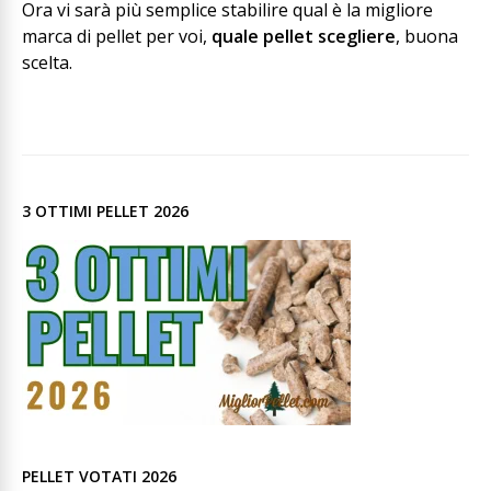
Ora vi sarà più semplice stabilire qual è la migliore
marca di pellet per voi,
quale pellet scegliere
, buona
scelta.
3 OTTIMI PELLET 2026
PELLET VOTATI 2026