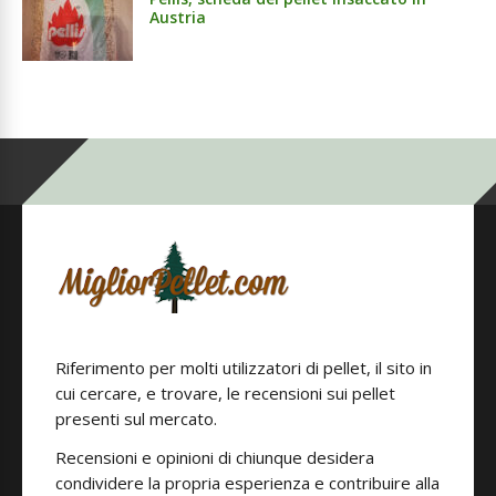
Austria
Riferimento per molti utilizzatori di pellet, il sito in
cui cercare, e trovare, le recensioni sui pellet
presenti sul mercato.
Recensioni e opinioni di chiunque desidera
condividere la propria esperienza e contribuire alla