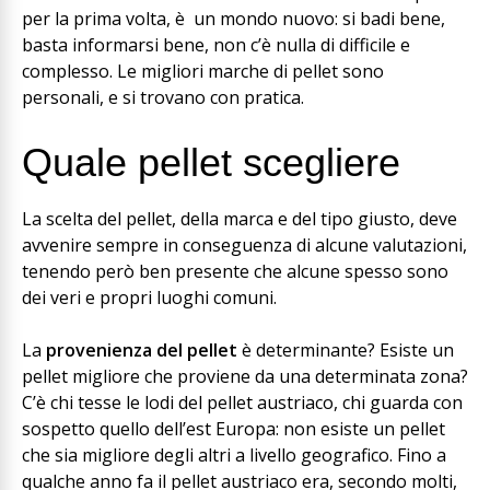
per la prima volta, è un mondo nuovo: si badi bene,
basta informarsi bene, non c’è nulla di difficile e
complesso. Le migliori marche di pellet sono
personali, e si trovano con pratica.
Quale pellet scegliere
La scelta del pellet, della marca e del tipo giusto, deve
avvenire sempre in conseguenza di alcune valutazioni,
tenendo però ben presente che alcune spesso sono
dei veri e propri luoghi comuni.
La
provenienza del pellet
è determinante? Esiste un
pellet migliore che proviene da una determinata zona?
C’è chi tesse le lodi del pellet austriaco, chi guarda con
sospetto quello dell’est Europa: non esiste un pellet
che sia migliore degli altri a livello geografico. Fino a
qualche anno fa il pellet austriaco era, secondo molti,