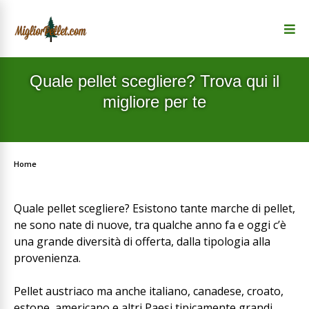
Quale pellet scegliere? Trova qui il
migliore per te
Home
Quale pellet scegliere? Esistono tante marche di pellet,
ne sono nate di nuove, tra qualche anno fa e oggi c’è
una grande diversità di offerta, dalla tipologia alla
provenienza.
Pellet austriaco ma anche italiano, canadese, croato,
estone, americano e altri Paesi tipicamente grandi