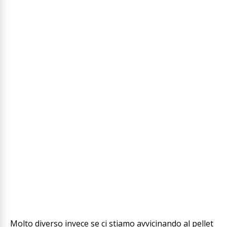
Molto diverso invece se ci stiamo avvicinando al pellet