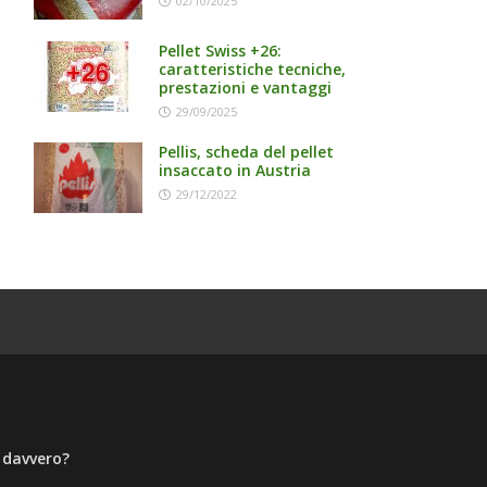
02/10/2025
Pellet Swiss +26:
caratteristiche tecniche,
prestazioni e vantaggi
29/09/2025
Pellis, scheda del pellet
insaccato in Austria
29/12/2022
a davvero?