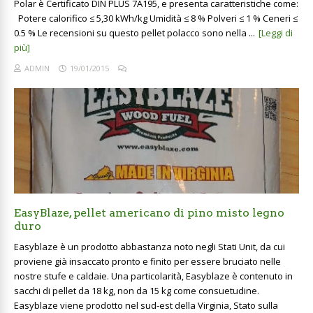
Polar è Certificato DIN PLUS 7A195, e presenta caratteristiche come:
Potere calorifico ≤ 5,30 kWh/kg Umidità ≤ 8 % Polveri ≤ 1 % Ceneri ≤
0.5 % Le recensioni su questo pellet polacco sono nella ...
[Leggi di
più]
ADMIN
19/01/2015
EasyBlaze, pellet americano di pino misto legno
duro
Easyblaze è un prodotto abbastanza noto negli Stati Unit, da cui
proviene già insaccato pronto e finito per essere bruciato nelle
nostre stufe e caldaie. Una particolarità, Easyblaze è contenuto in
sacchi di pellet da 18 kg, non da 15 kg come consuetudine.
Easyblaze viene prodotto nel sud-est della Virginia, Stato sulla