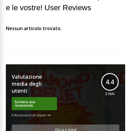
e le vostre! User Reviews
Nessun articolo trovato.
Valutazione
4.4
media degli
utenti
2
Voti
Scrivere una
recensione
0 Recensioni di Utenti
Clicca e Vota!