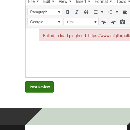
File
Edit
View
Insert
Format
Tools
Paragraph
Georgia
12pt
Failed to load plugin url: https://www.migliorpel
Failed to load plugin url: https://www.migliorpelle