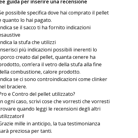
ee guida per inserire una recensione
Se possibile specifica dove hai comprato il pellet
e quanto lo hai pagato.
Indica se il sacco ti ha fornito indicazioni
esaustive
Indica la stufa che utilizzi
Inserisci più indicazioni possibili inerenti lo
sporco creato dal pellet, quanta cenere ha
prodotto, com’era il vetro della stufa alla fine
della combustione, calore prodotto.
Indica se ci sono controindicazioni come clinker
nel braciere.
Pro e Contro del pellet utilizzato?
In ogni caso, scrivi cose che vorresti che vorresti
trovare quando leggi le recensioni degli altri
utilizzatori!
Grazie mille in anticipo, la tua testimonianza
sarà preziosa per tanti.