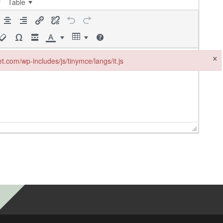
Table
×
let.com/wp-includes/js/tinymce/langs/it.js
t.com/wp-includes/js/tinymce/langs/it.js