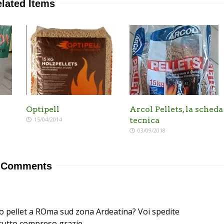
lated Items
Optipell
Arcol Pellets, la scheda
15/04/2014
tecnica
03/09/2018
 Comments
o pellet a ROma sud zona Ardeatina? Voi spedite
 tutto compreso,grazie