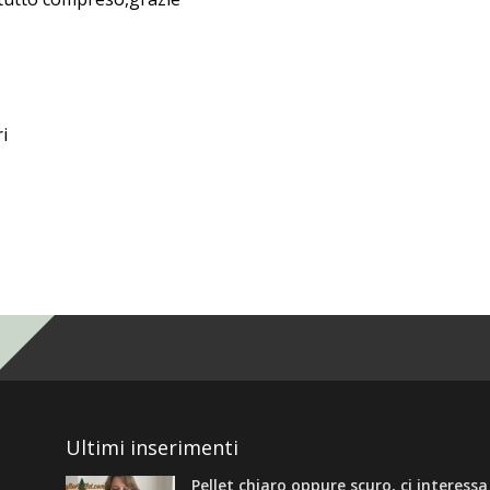
i
Ultimi inserimenti
Pellet chiaro oppure scuro, ci interess