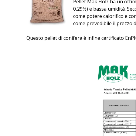
Pellet Mak Holz ha un ottim
0,29%) e bassa umidità. Secon
come potere calorifico e co
come prevedibile il prezzo d
Questo pellet di conifera è infine certificato EnPl