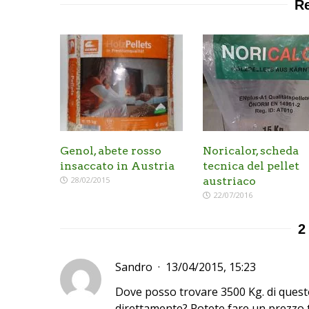
Re
Genol, abete rosso
Noricalor, scheda
insaccato in Austria
tecnica del pellet
28/02/2015
austriaco
22/07/2016
2
Sandro
13/04/2015, 15:23
Dove posso trovare 3500 Kg. di quest
direttamente? Potete fare un prezzo