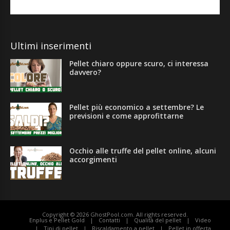
Ultimi inserimenti
Pellet chiaro oppure scuro, ci interessa
davvero?
Pellet più economico a settembre? Le
previsioni e come approfittarne
Occhio alle truffe del pellet online, alcuni
accorgimenti
Copyright © 2026
GhostPool.com
. All rights reserved.
Enplus e Pellet Gold
Contatti
Qualità del pellet
Video
Tipi di pellet
Riscaldamento a pellet
Pellet in offerta