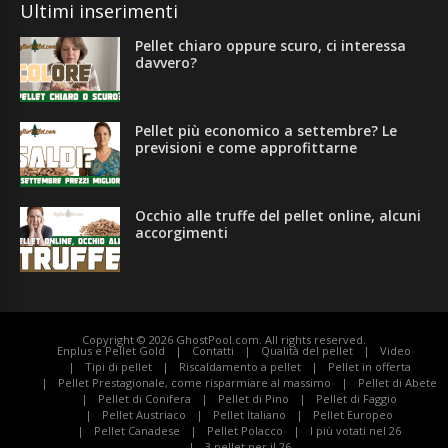
Ultimi inserimenti
Pellet chiaro oppure scuro, ci interessa
davvero?
Pellet più economico a settembre? Le
previsioni e come approfittarne
Occhio alle truffe del pellet online, alcuni
accorgimenti
Copyright © 2026
GhostPool.com
. All rights reserved.
Enplus e Pellet Gold
Contatti
Qualità del pellet
Video
Tipi di pellet
Riscaldamento a pellet
Pellet in offerta
Pellet Prestagionale, come risparmiare al massimo
Pellet di Abete
Pellet di Conifera
Pellet di Pino
Pellet di Faggio
Pellet Austriaco
Pellet Italiano
Pellet Europeo
Pellet Canadese
Pellet Polacco
I più votati nel 26
3 pellet per il 26