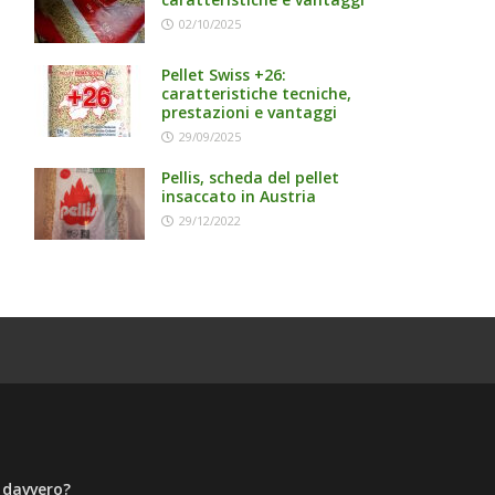
02/10/2025
Pellet Swiss +26:
caratteristiche tecniche,
prestazioni e vantaggi
29/09/2025
Pellis, scheda del pellet
insaccato in Austria
29/12/2022
a davvero?